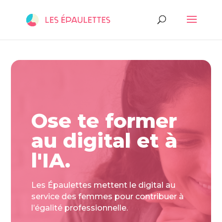
Ose te former
au digital et à
l'IA.
Les Épaulettes mettent le digital au
service des femmes pour contribuer à
l’égalité professionnelle.