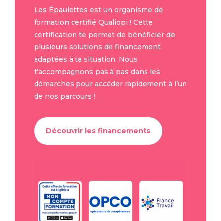
Les Épaulettes est un organisme de
formation certifié Qualiopi ! Cette
certification te permet de bénéficier de
plusieurs solutions de financement
adaptées à ta situation. Nous
t’accompagnons pas à pas dans les
démarches pour accéder rapidement à l’un
de nos parcours !
Découvrir les financements