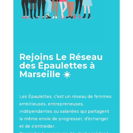
Rejoins Le Réseau
des Épaulettes à
Marseille ☀️
Les Épaulettes, c’est un réseau de femmes
ambitieuses, entrepreneuses,
indépendantes ou salariées qui partagent
la même envie de progresser, d’échanger
et de s’entraider.