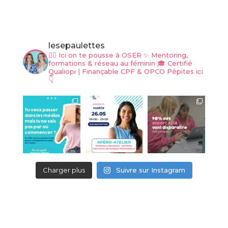
lesepaulettes
❤️‍🔥 Ici on te pousse à OSER
✨ Mentoring,
formations & réseau au féminin
🎓 Certifié
Qualiopi | Finançable CPF & OPCO
Pépites ici
👇
Charger plus
Suivre sur Instagram