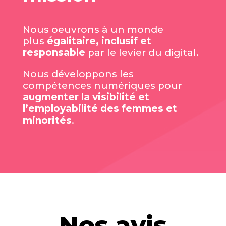
Nous oeuvrons à un monde
plus
égalitaire, inclusif et
responsable
par le levier du digital.
Nous développons les
compétences numériques pour
augmenter la visibilité et
l’employabilité des femmes et
minorités
.
Nos avis