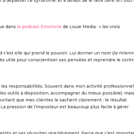
 à dépasser ce syndrome, et à défaut de le faire taire, en tout
due dans
le podcast Emotions
de Louie Media : «
les vrais
.
 c’est elle qui prend le pouvoir. Lui donner un nom (
la mienn
très utile pour conscientiser ses pensées et reprendre le contr
ir les responsabilités. Souvent dans mon activité professionnel
les outils à disposition, accompagner du mieux possible), mais
mportant que mes clientes le sachent clairement : le résultat
La pression de l’imposteur est beaucoup plus facile à gérer
iertés et ses réussites régulièrement. Parce que c’est importa