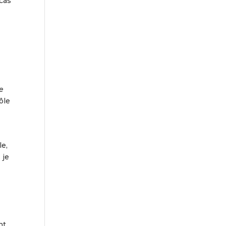
 cas
e
ôle
le,
 je
nt