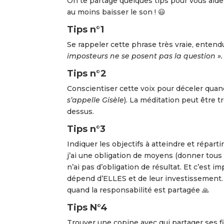
On te partage quelques tips pour vous aider
au moins baisser le son ! 😃
Tips n°1
Se rappeler cette phrase très vraie, enten
imposteurs ne se posent pas la question »
Tips n°2
Conscientiser cette voix pour déceler quand
s’appelle Gisèle
). La méditation peut être 
dessus.
Tips n°3
Indiquer les objectifs à atteindre et répart
j’ai une obligation de moyens (donner tous 
n’ai pas d’obligation de résultat. Et c’est i
dépend d’ELLES et de leur investissement. 
quand la responsabilité est partagée 🙏
Tips N°4
Trouver une copine avec qui partager ses f