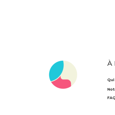
À
Qui
Not
FA